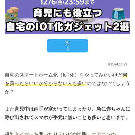
X
2024.11.29
自宅のスマートホーム化（IoT化）をやってみたいけど
何
を買ったらいいか分からない人も多い
のではないでしょう
か？
また
育児中は両手が塞がってしまったり、急に赤ちゃんに
呼び出されてスマホが手元に無いことも多い
と思います。
授乳タイマーを開いたりテレビや照明、エアコンの