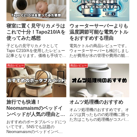
寝室に置く見守りカメラは
ウォーターサーバーよりも
これで十分！Tapo210/Aを
温度調節可能な電気ケトル
使ってみた感想
をおすすめする理由
子どもの見守りカメラとして
電気ケトルの商品レビューです。
Tapo C210/Aを使用したレビュー
ウォーターサーバーも検討しまし
記事となります。価格も手頃です
たが費用が水の管理や費用の観点
し必要最低限の機能と見やすさを
から電気ケトルを選びました。温
兼ね備えていると思います。リビ
度調節が可能なのでミルクだけで
商品レビュー
商品レビュー
ングと寝室が離れている方などに
なくコーヒーなど普段遣いにも持
おすすめの見守りカメラです。
って来いです！
旅行でも快適！
オムツ処理機のおすすめ
Neomamaismのベッドイ
オムツ処理機のおすすめです。オ
ンベッドが人気の理由とポ
ムツは買ったものの処理機に困っ
た方はこちらの処理機がコスパが
ータブルベビーベッドの選
おすすめのポータブルベッドにつ
よく非常におすすめです。結局ど
び方
いてです。SNSでも話題の
れにしたらいいか悩んでいる方の
Neomamaismのベッドインベッ
最適解になると思います。
ドの特徴や実際に使ってみた感想