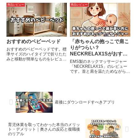
をまとめています。自宅にベビー
商品レビュー
商品レビュー
ベッドを置くスペースが無い方や
外出先で簡易的なベッドを使い方
におすすめです。
おすすめのベビーベッド
「赤ちゃんの抱っこで肩こ
りがつらい？
おすすめのベビーベッドです。標
NECKRELAX1Sがおすす
準サイズのハイタイプで折りたた
みと移動が簡単なものをレビュー
めな理由とは」
EMS製のネックマッサージャー
しました。レンタルも検討しまし
「NECKRELAX1S」のレビュー
たがレンタル費用も月額で結構か
です。首と肩を温たためながら同
かるので今回購入しました。ご夫
時にほぐしてくれます。整体など
婦とも身長が高い方におすすめで
でEMSが苦手な方は最初ビクッ
す。
とすると思いますが毎日使用する
ことで慢性的な肩こりを和らげる
ことができます。
産後にダウンロードすべきアプリ
育児休業を取ってわかった本当のメリッ
ト・デメリット｜奥さんの反応と復職後
のリアル